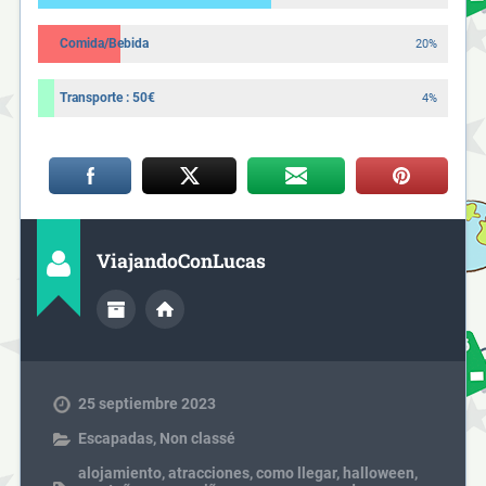
Comida/Bebida
20%
Transporte : 50€
4%
ViajandoConLucas
25 septiembre 2023
Escapadas
,
Non classé
alojamiento
,
atracciones
,
como llegar
,
halloween
,