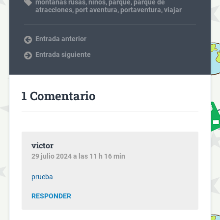
montañas rusas
,
niños
,
parque
,
parque de
atracciones
,
port aventura
,
portaventura
,
viajar
Entrada anterior
Entrada siguiente
1 Comentario
victor
29 julio 2024 a las 11 h 16 min
prueba
RESPONDER