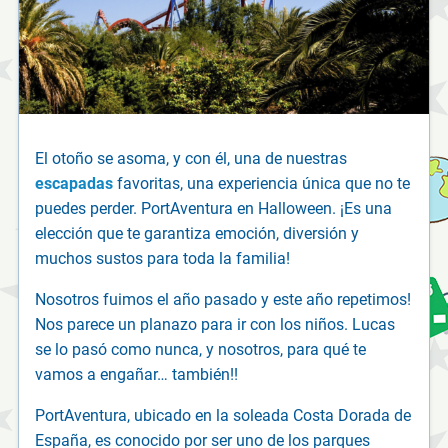
El otoño se asoma, y con él, una de nuestras
escapadas
favoritas, una experiencia única que no te
puedes perder. PortAventura en Halloween. ¡Es una
elección que te garantiza emoción, diversión y
muchos sustos para toda la familia!
Nosotros fuimos el año pasado y este año repetimos!
Nos parece un planazo para ir con los niños. Lucas
se lo pasó como nunca, y nosotros, para qué te
vamos a engañar… también!!
PortAventura, ubicado en la soleada Costa Dorada de
España, es conocido por ser uno de los parques