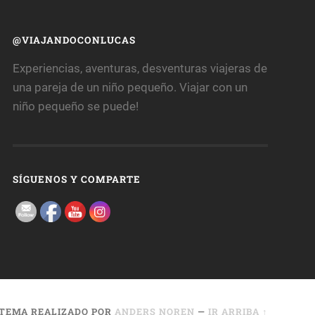
@VIAJANDOCONLUCAS
Experiencias, aventuras, desventuras viajeras de
una pareja de un niño pequeño. Viajar con un
niño pequeño se puede!
SÍGUENOS Y COMPARTE
TEMA REALIZADO POR
ANDERS NOREN
—
IR ARRIBA ↑