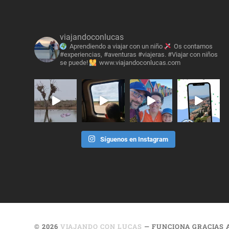
viajandoconlucas
Aprendiendo a viajar con un niño
Os contamos
#experiencias, #aventuras #viajeras. #Viajar con niños
se puede!
www.viajandoconlucas.com
Síguenos en Instagram
© 2026
VIAJANDO CON LUCAS
— FUNCIONA GRACIAS 