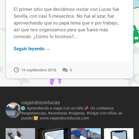
El primer sitio que decidimos visitar con Lucas fue
Sevilla, con casi 5 mesecitos. No fue al azar, fue
aprovechando que su papá tenía que ir por trabajo,
así que nos organizamos para que fuese más
cómodo. ¿Cómo lo hicimos?…
Seguir leyendo →
16 septiembre 2018
0
viajandoconlucas
Aprendiendo a viajar con un niño
Os contamos
#experiencias, #aventuras #viajeras. #Viajar con niños se
puede!
www.viajandoconlucas.com