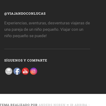
@VIAJANDOCONLUCAS
Experiencias, aventuras, desventuras viajeras de
una pareja de un niño pequeño. Viajar con un
niño pequeño se puede!
SÍGUENOS Y COMPARTE
TEMA REALIZADO POR
ANDERS NOREN
—
IR ARRIBA ↑