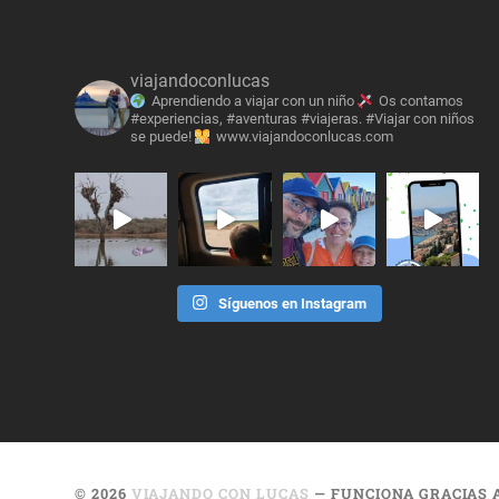
viajandoconlucas
Aprendiendo a viajar con un niño
Os contamos
#experiencias, #aventuras #viajeras. #Viajar con niños
se puede!
www.viajandoconlucas.com
Síguenos en Instagram
© 2026
VIAJANDO CON LUCAS
— FUNCIONA GRACIAS 