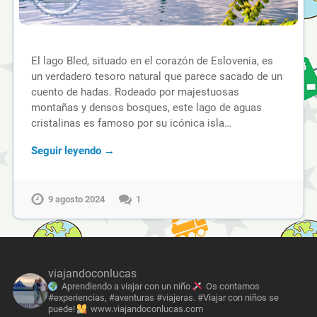
El lago Bled, situado en el corazón de Eslovenia, es
un verdadero tesoro natural que parece sacado de un
cuento de hadas. Rodeado por majestuosas
montañas y densos bosques, este lago de aguas
cristalinas es famoso por su icónica isla…
Seguir leyendo →
9 agosto 2024
1
viajandoconlucas
Aprendiendo a viajar con un niño
Os contamos
#experiencias, #aventuras #viajeras. #Viajar con niños se
puede!
www.viajandoconlucas.com