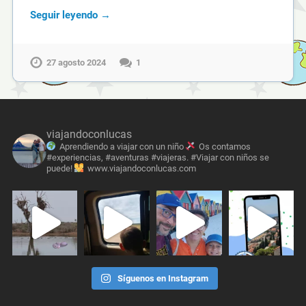
Seguir leyendo →
27 agosto 2024
1
viajandoconlucas
Aprendiendo a viajar con un niño
Os contamos
#experiencias, #aventuras #viajeras. #Viajar con niños se
puede!
www.viajandoconlucas.com
Síguenos en Instagram