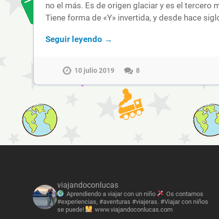
no el más. Es de origen glaciar y es el tercero 
Tiene forma de «Y» invertida, y desde hace sig
Seguir leyendo →
10 julio 2019
8
viajandoconlucas
Aprendiendo a viajar con un niño
Os contamos
#experiencias, #aventuras #viajeras. #Viajar con niños
se puede!
www.viajandoconlucas.com