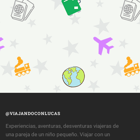
@VIAJANDOCONLUCAS
Experiencias, aventuras, desventuras viajeras de
una pareja de un niño pequeño. Viajar con un