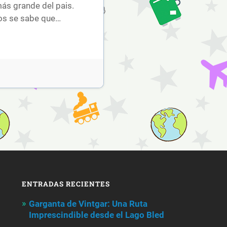
más grande del pais.
los se sabe que…
ENTRADAS RECIENTES
Garganta de Vintgar: Una Ruta
Imprescindible desde el Lago Bled