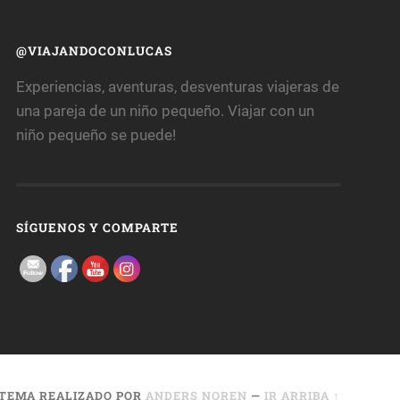
@VIAJANDOCONLUCAS
Experiencias, aventuras, desventuras viajeras de
una pareja de un niño pequeño. Viajar con un
niño pequeño se puede!
SÍGUENOS Y COMPARTE
TEMA REALIZADO POR
ANDERS NOREN
—
IR ARRIBA ↑