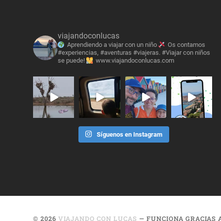
viajandoconlucas
Aprendiendo a viajar con un niño
Os contamos
#experiencias, #aventuras #viajeras. #Viajar con niños
se puede!
www.viajandoconlucas.com
Síguenos en Instagram
© 2026
VIAJANDO CON LUCAS
— FUNCIONA GRACIAS 