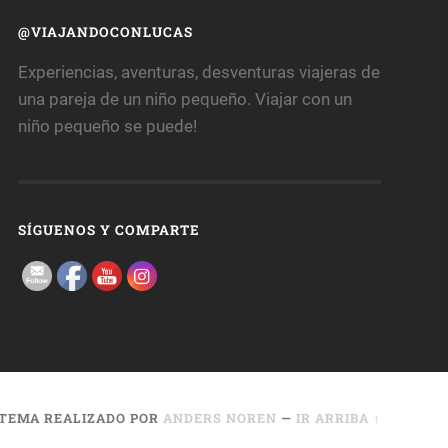
@VIAJANDOCONLUCAS
Experiencias, aventuras, desventuras viajeras de
una pareja de un niño pequeño. Viajar con un
niño pequeño se puede!
SÍGUENOS Y COMPARTE
TEMA REALIZADO POR
ANDERS NOREN
—
IR ARRIBA ↑