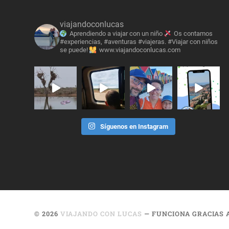
viajandoconlucas
Aprendiendo a viajar con un niño
Os contamos
#experiencias, #aventuras #viajeras. #Viajar con niños
se puede!
www.viajandoconlucas.com
Síguenos en Instagram
© 2026
VIAJANDO CON LUCAS
— FUNCIONA GRACIAS 