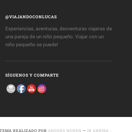
@VIAJANDOCONLUCAS
Experiencias, aventuras, desventuras viajeras de
una pareja de un niño pequeño. Viajar con un
niño pequeño se puede!
SÍGUENOS Y COMPARTE
TEMA REALIZADO POR
ANDERS NOREN
—
IR ARRIBA ↑