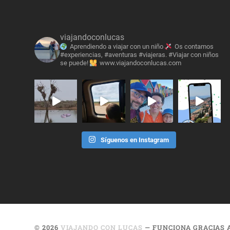
viajandoconlucas
Aprendiendo a viajar con un niño
Os contamos
#experiencias, #aventuras #viajeras. #Viajar con niños
se puede!
www.viajandoconlucas.com
Síguenos en Instagram
© 2026
VIAJANDO CON LUCAS
— FUNCIONA GRACIAS 