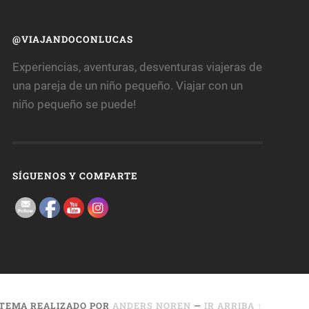
@VIAJANDOCONLUCAS
Experiencias, aventuras, desventuras viajeras de
una pareja de un niño pequeño. Viajar con un
niño pequeño se puede!
SÍGUENOS Y COMPARTE
TEMA REALIZADO POR
ANDERS NOREN
—
IR ARRIBA ↑