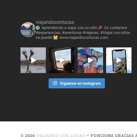
viajandoconlucas
Aprendiendo a viajar con un niño
Os contamos
#experiencias, #aventuras #viajeras. #Viajar con niños
se puede!
www.viajandoconlucas.com
Síguenos en Instagram
© 2026
VIAJANDO CON LUCAS
— FUNCIONA GRACIAS 