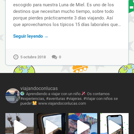
escogido para nuestra Luna de Miel. Es uno de los
destinos que necesitan mucho tiempo, sobre todo
porque pierdes prácticamente 3 días viajando. Así
que aprovechamos los típicos 15 días laborales que…
Seguir leyendo →
5 octubre 2018
0
viajandoconlucas
Aprendiendo a viajar con un niño
Os contamos
#experiencias, #aventuras #viajeras. #Viajar con niños se
puede!
www.viajandoconlucas.com