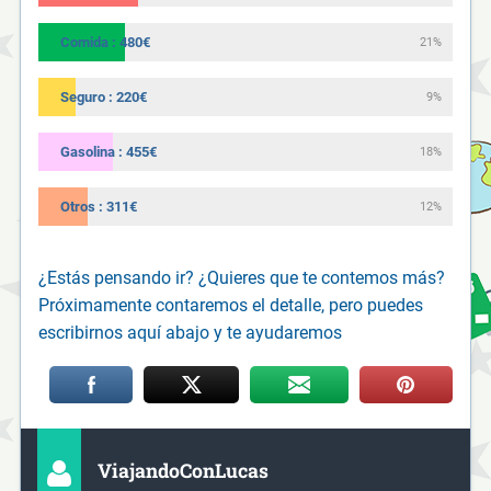
Comida : 480€
21%
Seguro : 220€
9%
Gasolina : 455€
18%
Otros : 311€
12%
¿Estás pensando ir? ¿Quieres que te contemos más?
Próximamente contaremos el detalle, pero puedes
escribirnos aquí abajo y te ayudaremos
ViajandoConLucas