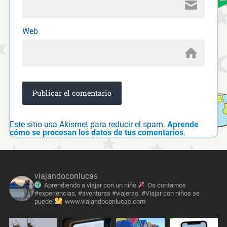
Web
Este sitio usa Akismet para reducir el spam.
Aprende
cómo se procesan los datos de tus comentarios
.
viajandoconlucas
Aprendiendo a viajar con un niño
Os contamos
#experiencias, #aventuras #viajeras. #Viajar con niños se
puede!
www.viajandoconlucas.com