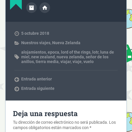
5 octubre 2018
Nuestros viajes
,
Nueva Zelanda
alojamientos
,
epoca
,
lord of the rings
,
lotr
,
luna de
miel
,
new zealand
,
nueva zelanda
,
señor de los
anillos
,
tierra media
,
viajar
,
viaje
,
vuelo
Entrada anterior
Entrada siguiente
Deja una respuesta
Tu dirección de correo electrónico no será publicada.
Los
campos obligatorios están marcados con
*