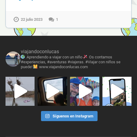
22 julio 2023
1
viajandoconlucas
Aprendiendo a viajar con un niño
Os contamos
#experiencias, #aventuras #viajeras. #Viajar con niños se
puede!
www.viajandoconlucas.com
Síguenos en Instagram