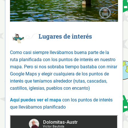
Lugares de interés
Como casi siempre llevábamos buena parte de la
ruta planificada con los puntos de interés en nuestro
mapa. Pero si nos sobraba tiempo bastaba con mirar
Google Maps y elegir cualquiera de los puntos de
interés que teníamos alrededor (rutas, cascadas,
castillos, iglesias, pueblos con encanto)
Aquí puedes ver el mapa
con los puntos de interés
que llevábamos planificado