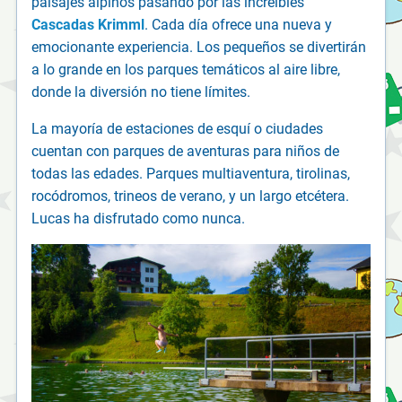
paisajes alpinos pasando por las increíbles
Cascadas Krimml
. Cada día ofrece una nueva y
emocionante experiencia. Los pequeños se divertirán
a lo grande en los parques temáticos al aire libre,
donde la diversión no tiene límites.
La mayoría de estaciones de esquí o ciudades
cuentan con parques de aventuras para niños de
todas las edades. Parques multiaventura, tirolinas,
rocódromos, trineos de verano, y un largo etcétera.
Lucas ha disfrutado como nunca.