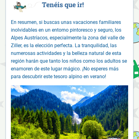
Tenéis que ir!
En resumen, si buscas unas vacaciones familiares
inolvidables en un entorno pintoresco y seguro, los
Alpes Austríacos, especialmente la zona del valle de
Ziller, es la elección perfecta. La tranquilidad, las
numerosas actividades y la belleza natural de esta
región harán que tanto los niños como los adultos se
enamoren de este lugar mágico. ¡No esperes más
para descubrir este tesoro alpino en verano!