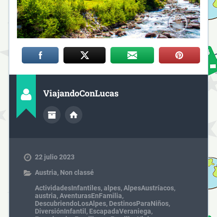
ViajandoConLucas
22 julio 2023
Austria
,
Non classé
ActividadesInfantiles
,
alpes
,
AlpesAustríacos
,
austria
,
AventurasEnFamilia
,
DescubriendoLosAlpes
,
DestinosParaNiños
,
DiversiónInfantil
,
EscapadaVeraniega
,