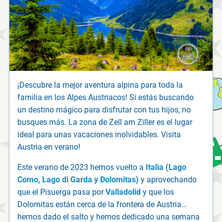
¡Descubre la mejor aventura alpina para toda la
familia en los Alpes Austriacos! Si estás buscando
un destino mágico para disfrutar con tus hijos, no
busques más. La zona de Zell am Ziller es el lugar
ideal para unas vacaciones inolvidables. Visita
Austria en verano!
Este verano de 2023 hemos vuelto a
Italia (Lago
Como, Lago di Garda y Dolomitas)
y aprovechando
que el Pisuerga pasa por
Valladolid
y que los
Dolomitas están cerca de la frontera de Austria…
hemos dado el salto y hemos dedicado una semana