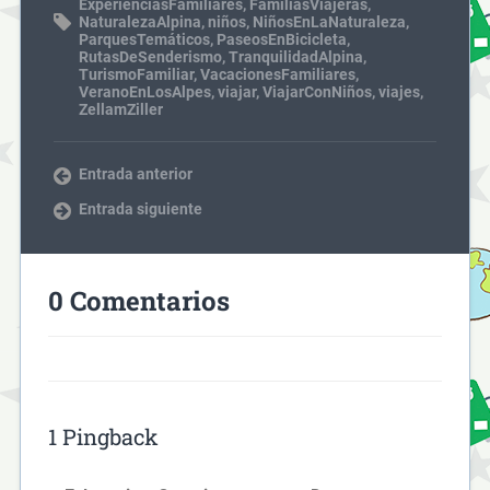
ExperienciasFamiliares
,
FamiliasViajeras
,
NaturalezaAlpina
,
niños
,
NiñosEnLaNaturaleza
,
ParquesTemáticos
,
PaseosEnBicicleta
,
RutasDeSenderismo
,
TranquilidadAlpina
,
TurismoFamiliar
,
VacacionesFamiliares
,
VeranoEnLosAlpes
,
viajar
,
ViajarConNiños
,
viajes
,
ZellamZiller
Entrada anterior
Entrada siguiente
0 Comentarios
1 Pingback