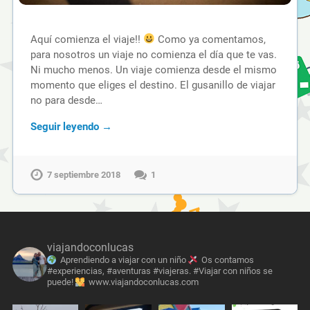
Aquí comienza el viaje!!
Como ya comentamos,
para nosotros un viaje no comienza el día que te vas.
Ni mucho menos. Un viaje comienza desde el mismo
momento que eliges el destino. El gusanillo de viajar
no para desde…
Seguir leyendo →
7 septiembre 2018
1
viajandoconlucas
Aprendiendo a viajar con un niño
Os contamos
#experiencias, #aventuras #viajeras. #Viajar con niños se
puede!
www.viajandoconlucas.com