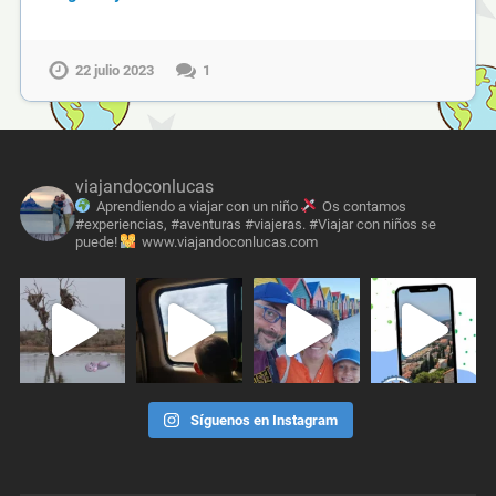
22 julio 2023
1
viajandoconlucas
Aprendiendo a viajar con un niño
Os contamos
#experiencias, #aventuras #viajeras. #Viajar con niños se
puede!
www.viajandoconlucas.com
Síguenos en Instagram