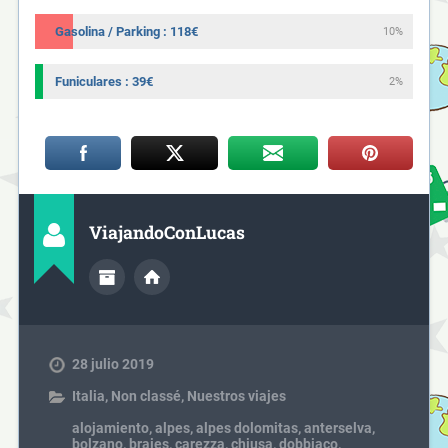
Gasolina / Parking : 118€
10%
Funiculares : 39€
2%
ViajandoConLucas
28 julio 2019
Italia
,
Non classé
,
Nuestros viajes
alojamiento
,
alpes
,
alpes dolomitas
,
anterselva
,
bolzano
,
braies
,
carezza
,
chiusa
,
dobbiaco
,