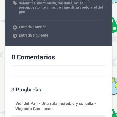
dolomitas
,
marmolada
,
misurina
,
ortisei
,
presupuesto
,
tre cime
,
tre cime di lavaredo
,
viel del
pan
Entrada anterior
Entrada siguiente
0 Comentarios
3 Pingbacks
Viel del Pan - Una ruta increíble y sencilla -
Viajando Con Lucas