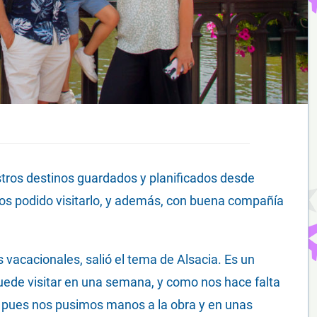
stros destinos guardados y planificados desde
os podido visitarlo, y además, con buena compañía
 vacacionales, salió el tema de Alsacia. Es un
uede visitar en una semana, y como nos hace falta
e pues nos pusimos manos a la obra y en unas