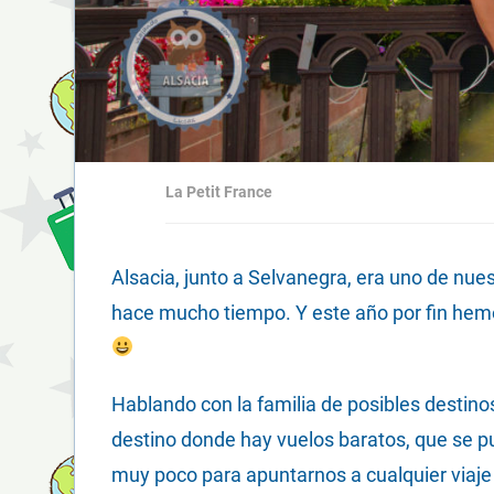
La Petit France
Alsacia, junto a Selvanegra, era uno de nue
hace mucho tiempo. Y este año por fin hem
Hablando con la familia de posibles destinos
destino donde hay vuelos baratos, que se p
muy poco para apuntarnos a cualquier viaj