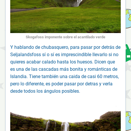
Skogafoss imponente sobre el acantilado verde
Y hablando de chubasquero, para pasar por detrás de
Seljalandsfoss sí o sí es imprescindible llevarlo si no
quieres acabar calado hasta los huesos. Dicen que
es una de las cascadas más bonita y románticas de
Islandia. Tiene también una caida de casi 60 metros,
pero lo diferente, es poder pasar por detras y verla
desde todos los ángulos posibles.