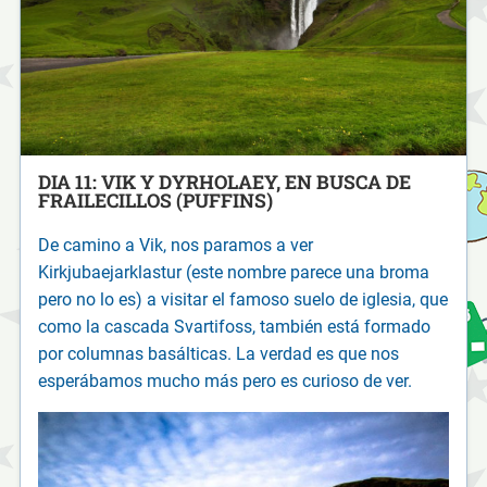
DIA 11: VIK Y DYRHOLAEY, EN BUSCA DE
FRAILECILLOS (PUFFINS)
De camino a Vik, nos paramos a ver
Kirkjubaejarklastur (este nombre parece una broma
pero no lo es) a visitar el famoso suelo de iglesia, que
como la cascada Svartifoss, también está formado
por columnas basálticas. La verdad es que nos
esperábamos mucho más pero es curioso de ver.