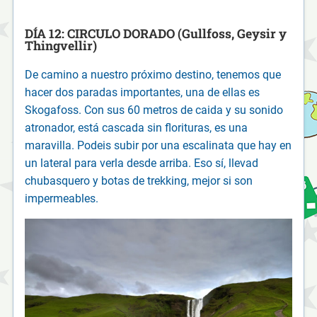
DÍA 12: CIRCULO DORADO (Gullfoss, Geysir y
Thingvellir)
De camino a nuestro próximo destino, tenemos que
hacer dos paradas importantes, una de ellas es
Skogafoss. Con sus 60 metros de caida y su sonido
atronador, está cascada sin florituras, es una
maravilla. Podeis subir por una escalinata que hay en
un lateral para verla desde arriba. Eso sí, llevad
chubasquero y botas de trekking, mejor si son
impermeables.