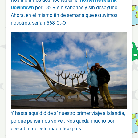
Downtown
por 132 € sin sábanas y sin desayuno.
Ahora, en el mismo fin de semana que estuvimos
nosotros, serían 568 € :-O
Y hasta aquí dió de sí nuestro primer viaje a Islandia,
porque pensamos volver. Nos queda mucho por
descubrir de este magnífico país