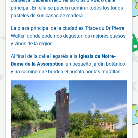
conserva, deberéis recorrer su Grand Rue, o calle
principal. En ella se pueden admirar todos los tonos
pasteles de sus casas de madera.
La plaza principal de la ciudad es ‘Place du Dr Pierre
Walter’ donde podemos degustar los mejores quesos
y vinos de la región.
Al final de la calle llegaréis a la
Iglesia de Notre-
Dame de la Assomption
, un pequeño jardín botánico
y un camino que bordea el pueblo por las murallas.