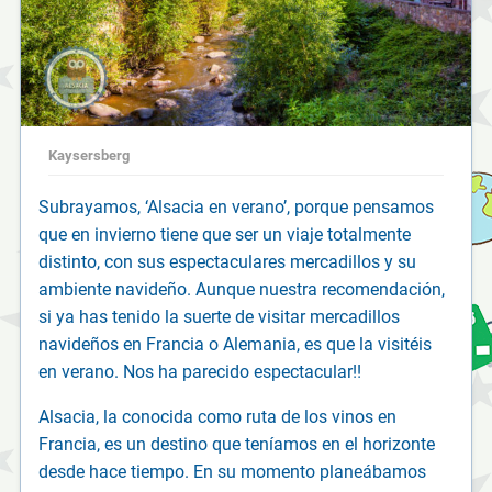
Kaysersberg
Subrayamos, ‘Alsacia en verano’, porque pensamos
que en invierno tiene que ser un viaje totalmente
distinto, con sus espectaculares mercadillos y su
ambiente navideño. Aunque nuestra recomendación,
si ya has tenido la suerte de visitar mercadillos
navideños en Francia o Alemania, es que la visitéis
en verano. Nos ha parecido espectacular!!
Alsacia, la conocida como ruta de los vinos en
Francia, es un destino que teníamos en el horizonte
desde hace tiempo. En su momento planeábamos