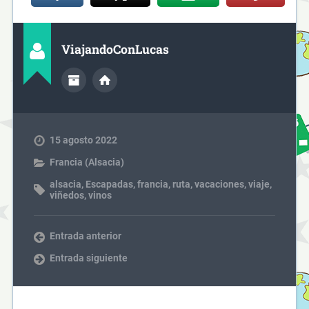
ViajandoConLucas
15 agosto 2022
Francia (Alsacia)
alsacia
,
Escapadas
,
francia
,
ruta
,
vacaciones
,
viaje
,
viñedos
,
vinos
Entrada anterior
Entrada siguiente