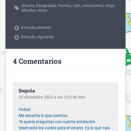
alsacia
,
Escapadas
,
francia
,
ruta
,
vacaciones
,
viaje
,
viñedos
,
vinos
Entrada anterior
Entrada siguiente
4 Comentarios
Begoña
22 diciembre 2023 a las 10 h 06 min
Holaa!
Me encanta lo que cuentas.
Te quería preguntar con cuánta antelación
reservaste los vuelos para el verano. Es lo que más