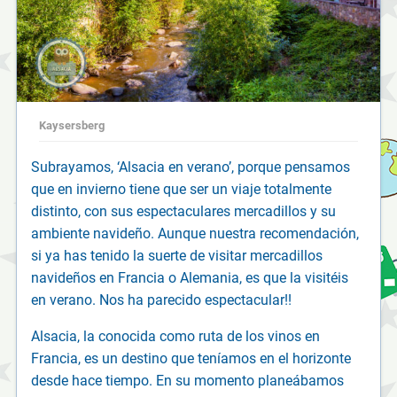
Kaysersberg
Subrayamos, ‘Alsacia en verano’, porque pensamos
que en invierno tiene que ser un viaje totalmente
distinto, con sus espectaculares mercadillos y su
ambiente navideño. Aunque nuestra recomendación,
si ya has tenido la suerte de visitar mercadillos
navideños en Francia o Alemania, es que la visitéis
en verano. Nos ha parecido espectacular!!
Alsacia, la conocida como ruta de los vinos en
Francia, es un destino que teníamos en el horizonte
desde hace tiempo. En su momento planeábamos