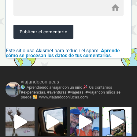
Este sitio usa Akismet para reducir el spam.
Aprende
cómo se procesan los datos de tus comentarios
.
viajandoconlucas
Aprendiendo a viajar con un niño
Os contamos
#experiencias, #aventuras #viajeras. #Viajar con niños se
puede!
www.viajandoconlucas.com