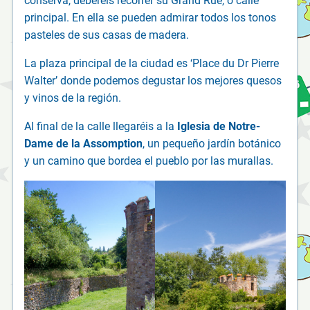
conserva, deberéis recorrer su Grand Rue, o calle
principal. En ella se pueden admirar todos los tonos
pasteles de sus casas de madera.
La plaza principal de la ciudad es ‘Place du Dr Pierre
Walter’ donde podemos degustar los mejores quesos
y vinos de la región.
Al final de la calle llegaréis a la
Iglesia de Notre-
Dame de la Assomption
, un pequeño jardín botánico
y un camino que bordea el pueblo por las murallas.