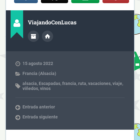
ViajandoConLucas
15 agosto 2022
Francia (Alsacia)
alsacia
,
Escapadas
,
francia
,
ruta
,
vacaciones
,
viaje
,
viñedos
,
vinos
Entrada anterior
Entrada siguiente