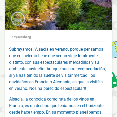
Kaysersberg
Subrayamos, ‘Alsacia en verano’, porque pensamos
que en invierno tiene que ser un viaje totalmente
distinto, con sus espectaculares mercadillos y su
ambiente navideño. Aunque nuestra recomendación,
si ya has tenido la suerte de visitar mercadillos
navideños en Francia o Alemania, es que la visitéis
en verano. Nos ha parecido espectacular!!
Alsacia, la conocida como ruta de los vinos en
Francia, es un destino que teníamos en el horizonte
desde hace tiempo. En su momento planeábamos